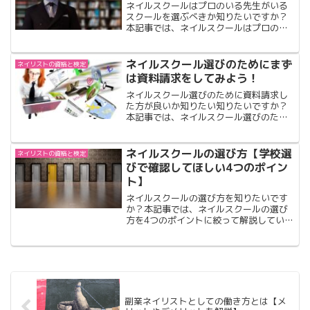
ネイルスクールはプロのいる先生がいる
スクールを選ぶべきか知りたいですか？
本記事では、ネイルスクールはプロのい
るス先生がいるスクールを選ぶべきか解
説しています。ネイルスクールはプロの
いる先生がいるスクールを選ぶべきか知
ネイルスクール選びのためにまず
ネイリストの資格と検定
りたい方は是非ご覧下さい。
は資料請求をしてみよう！
ネイルスクール選びのために資料請求し
た方が良いか知りたい知りたいですか？
本記事では、ネイルスクール選びのため
にまず資料請求をおすすめする理由を解
説しています。ネイルスクール選びのた
めに資料請求した方が良いか知りたい方
ネイルスクールの選び方【学校選
ネイリストの資格と検定
は是非ご覧下さい。
びで確認してほしい4つのポイン
ト】
ネイルスクールの選び方を知りたいです
か？本記事では、ネイルスクールの選び
方を4つのポイントに絞って解説していま
す。ネイルスクールの選び方を知りたい
方は是非ご覧下さい！
副業ネイリストとしての働き方とは【メ