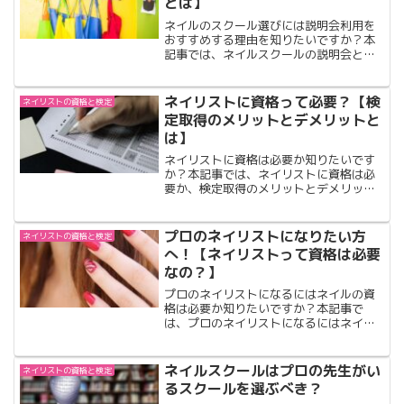
とは】
ネイルのスクール選びには説明会利用を
おすすめする理由を知りたいですか？本
記事では、ネイルスクールの説明会とは
どんなものか、参加時のポイントも含め
て解説しています。ネイルのスクール選
びには説明会利用をおすすめする理由を
ネイリストに資格って必要？【検
ネイリストの資格と検定
知りたい方は是非ご覧下さい。
定取得のメリットとデメリットと
は】
ネイリストに資格は必要か知りたいです
か？本記事では、ネイリストに資格は必
要か、検定取得のメリットとデメリット
も含めて解説しています。ネイリストに
資格は必要か知りたい方は必見です
プロのネイリストになりたい方
ネイリストの資格と検定
へ！【ネイリストって資格は必要
なの？】
プロのネイリストになるにはネイルの資
格は必要か知りたいですか？本記事で
は、プロのネイリストになるにはネイル
の資格は必要か解説しています。プロの
ネイリストになるにはネイルの資格は必
要か知りたい方は是非ご覧下さい。
ネイルスクールはプロの先生がい
ネイリストの資格と検定
るスクールを選ぶべき？