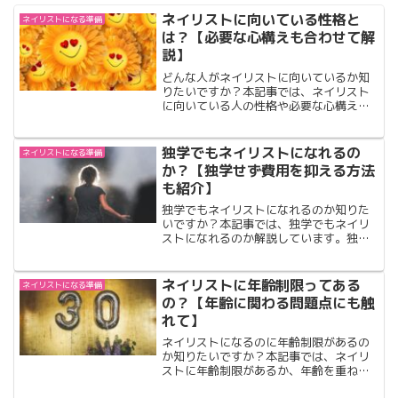
ネイリストに向いている性格と
ネイリストになる準備
は？【必要な心構えも合わせて解
説】
どんな人がネイリストに向いているか知
りたいですか？本記事では、ネイリスト
に向いている人の性格や必要な心構えに
ついて解説しています。ネイリストに向
いているか気になる方は是非ご覧下さ
い。
独学でもネイリストになれるの
ネイリストになる準備
か？【独学せず費用を抑える方法
も紹介】
独学でもネイリストになれるのか知りた
いですか？本記事では、独学でもネイリ
ストになれるのか解説しています。独学
でネイリストになれるのか知りたい方は
是非ご覧下さい。
ネイリストに年齢制限ってある
ネイリストになる準備
の？【年齢に関わる問題点にも触
れて】
ネイリストになるのに年齢制限があるの
か知りたいですか？本記事では、ネイリ
ストに年齢制限があるか、年齢を重ねた
時に出てくる問題点などを解説していま