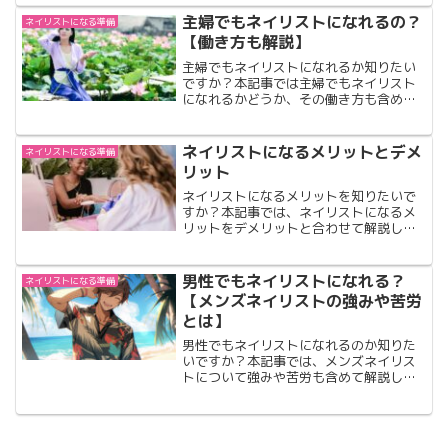
す。今からでもネイリストになれるか気
になる方は是非ご覧下さい。
主婦でもネイリストになれるの？
ネイリストになる準備
【働き方も解説】
主婦でもネイリストになれるか知りたい
ですか？本記事では主婦でもネイリスト
になれるかどうか、その働き方も含めて
解説しています。主婦でネイリストに興
味を待たれている方は必見です。
ネイリストになるメリットとデメ
ネイリストになる準備
リット
ネイリストになるメリットを知りたいで
すか？本記事では、ネイリストになるメ
リットをデメリットと合わせて解説して
います。ネイリストのメリットやデメリ
ットについて知りたい方は是非ご覧にな
って下さい。
男性でもネイリストになれる？
ネイリストになる準備
【メンズネイリストの強みや苦労
とは】
男性でもネイリストになれるのか知りた
いですか？本記事では、メンズネイリス
トについて強みや苦労も含めて解説して
います。男性でネイリストに関心がある
方は必見です！